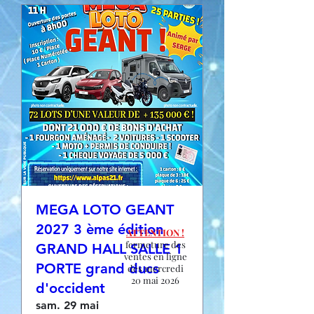
MEGA LOTO GEANT
2027 3 ème édition
ATTENTION !
fermeture des
GRAND HALL SALLE 1
ventes en ligne
PORTE grand ducs
dès mercredi
20 mai 2026
d'occident
sam. 29 mai