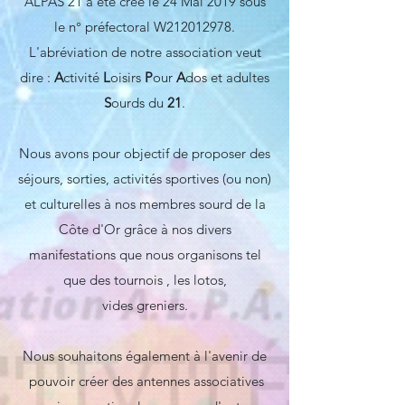
ALPAS 21 à été crée le 24 Mai 2019 sous
le n° préfectoral W212012978.
L'abréviation de notre association veut
dire :
A
ctivité
L
oisirs
P
our
A
dos et adultes
S
ourds du
21
.
Nous avons pour objectif de proposer des
séjours, sorties, activités sportives (ou non)
et culturelles à nos membres sourd de la
Côte d'Or grâce à nos divers
manifestations que nous organisons tel
que des tournois , les lotos,
vides greniers.
Nous souhaitons également à l'avenir de
pouvoir créer des antennes associatives